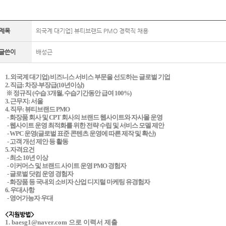
제목
외국계 대기업] 뷰티브랜드 PMO 경력직 채용
글쓴이
배성근
1. 외국계 대기업) 비즈니스 서비스 부문을 선도하는 글로벌 기업
2. 직급: 차장-부장급(10년이상)
※ 정규직 (수습 3개월, 수습기간동안 급여 100%)
3. 근무지: 서울
4. 직무: 뷰티브랜드 PMO
- 화장품 회사 및 CPT 회사의 브랜드 웹사이트와 자사몰 운영
- 웹사이트 운영 최적화를 위한 전략 수립 및 서비스 모델 제안
- WPC 운영(글로벌 표준 콘텐츠 운영에 따른 제작 및 확산)
- 고객 개선 제안 등 활동
5. 자격요건
- 최소 10년 이상
- 이커머스 및 브랜드 사이트 운영 PMO 경험자
- 글로벌 닷컴 운영 경험자
- 화장품 등 국내외 소비자 산업 디지털 마케팅 유경험자
6. 우대사항
- 영어가능자 우대
<지원방법>
1. baesg1@naver.com 으로 이력서 제출