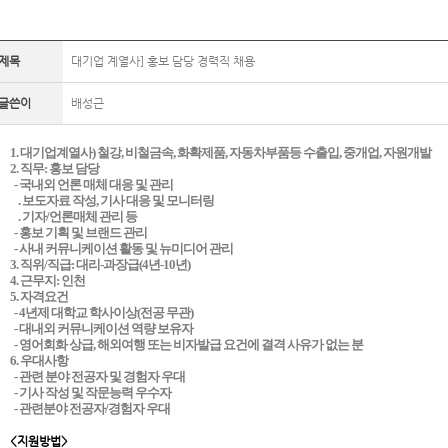
제목
대기업 계열사] 홍보 담당 경력직 채용
글쓴이
배성근
1. 대기업계열사) 철강, 비철금속, 화확제품, 자동차부품등 수출입, 중개업, 자원개발
2. 직무: 홍보 담당
- 국내외 언론 매체 대응 및 관리
. 보도자료 작성, 기사 대응 및 모니터링
. 기자/언론매체 관리 등
- 홍보 기획 및 브랜드 관리
- 사내 커뮤니케이션 활동 및 뉴미디어 관리
3. 직위/직급: 대리-과장급(4년-10년)
4. 근무지: 인천
5. 자격요건
- 4년제 대학교 학사이상(전공 무관)
- 대내외 커뮤니케이션 역량 보유자
- 영어회화 상급, 해외여행 또는 비자발급 요건에 결격 사유가 없는 분
6. 우대사항
- 관련 분야 전공자 및 경험자 우대
- 기사 작성 및 작문능력 우수자
- 관련분야 전공자/경험자 우대
<지원방법>