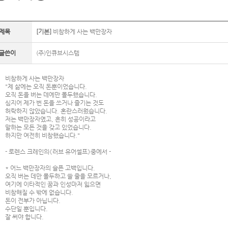
제목
[기본]
비참하게 사는 백만장자
글쓴이
(주)인큐브시스템
비참하게 사는 백만장자
"제 삶에는 오직 돈뿐이었습니다.
오직 돈을 버는 데에만 몰두했습니다.
심지어 제가 번 돈을 쓰거나 즐기는 것도
허락하지 않았습니다. 혼란스러웠습니다.
저는 백만장자였고, 흔히 성공이라고
말하는 모든 것을 갖고 있었습니다.
하지만 여전히 비참했습니다."
- 로렌스 크레인의《러브 유어셀프》중에서 -
* 어느 백만장자의 슬픈 고백입니다.
오직 버는 데만 몰두하고 쓸 줄을 모르거나,
여기에 이타적인 꿈과 인성마저 잃으면
비참해질 수 밖에 없습니다.
돈이 전부가 아닙니다.
수단일 뿐입니다.
잘 써야 합니다.