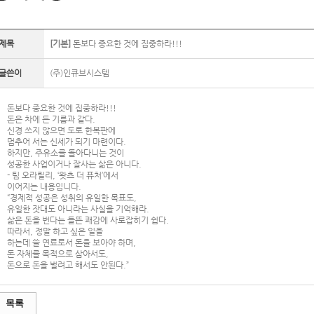
제목
[기본]
돈보다 중요한 것에 집중하라!!!
글쓴이
(주)인큐브시스템
돈보다 중요한 것에 집중하라!!!
돈은 차에 든 기름과 같다.
신경 쓰지 않으면 도로 한복판에
멈추어 서는 신세가 되기 마련이다.
하지만, 주유소를 돌아다니는 것이
성공한 사업이거나 잘사는 삶은 아니다.
- 팀 오라릴리, ‘왓츠 더 퓨처’에서
이어지는 내용입니다.
“경제적 성공은 성취의 유일한 목표도,
유일한 잣대도 아니라는 사실을 기억해라.
삶은 돈을 번다는 들뜬 쾌감에 사로잡히기 쉽다.
따라서, 정말 하고 싶은 일을
하는데 쓸 연료로서 돈을 보아야 하며,
돈 자체를 목적으로 삼아서도,
돈으로 돈을 벌려고 해서도 안된다.”
목록