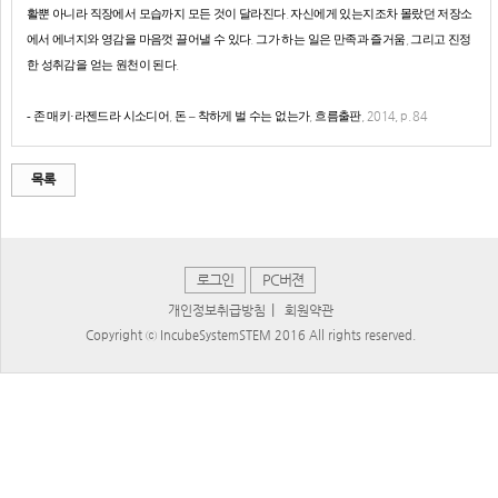
활뿐 아니라 직장에서 모습까지 모든 것이 달라진다
.
자신에게 있는지조차 몰랐던 저장소
에서 에너지와 영감을 마음껏 끌어낼 수 있다
.
그가 하는 일은 만족과 즐거움
,
그리고 진정
한 성취감을 얻는 원천이 된다
.
-
존 매키·라젠드라 시소디어
,
돈 – 착하게 벌 수는 없는가
,
흐름출판
, 2014, p. 84
목록
로그인
PC버젼
|
개인정보취급방침
회원약관
Copyright ⓒ IncubeSystemSTEM 2016 All rights reserved.