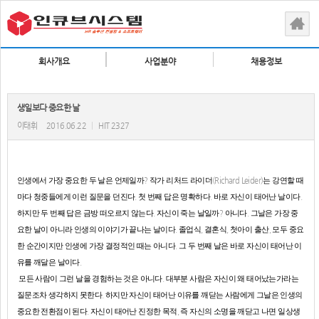
회사개요
사업분야
채용정보
생일보다 중요한 날
이태휘
2016.06.22
|
HIT 2327
인생에서 가장 중요한 두 날은 언제일까
?
작가 리처드 라이더
(Richard Leider)
는 강연할 때
마다 청중들에게 이런 질문을 던진다
.
첫 번째 답은 명확하다
.
바로 자신이 태어난 날이다
.
하지만 두 번째 답은 금방 떠오르지 않는다
.
자신이 죽는 날일까
?
아니다
.
그날은 가장 중
요한 날이 아니라 인생의 이야기가 끝나는 날이다
.
졸업식
,
결혼식
,
첫아이 출산
,
모두 중요
한 순간이지만 인생에 가장 결정적인 때는 아니다
.
그 두 번째 날은 바로 자신이 태어난 이
유를 깨달은 날이다
.
모든 사람이 그런 날을 경험하는 것은 아니다
.
대부분 사람은 자신이 왜 태어났는가라는
질문조차 생각하지 못한다
.
하지만 자신이 태어난 이유를 깨닫는 사람에게 그날은 인생의
중요한 전환점이 된다
.
자신이 태어난 진정한 목적
,
즉 자신의 소명을 깨닫고 나면 일상생